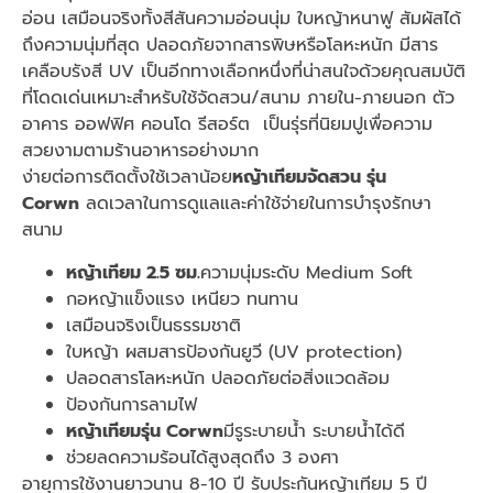
อ่อน เสมือนจริงทั้งสีสันความอ่อนนุ่ม ใบหญ้าหนาฟู สัมผัสได้
ถึงความนุ่มที่สุด ปลอดภัยจากสารพิษหรือโลหะหนัก มีสาร
เคลือบรังสี UV เป็นอีกทางเลือกหนึ่งที่น่าสนใจด้วยคุณสมบัติ
ที่โดดเด่นเหมาะสำหรับใช้จัดสวน/สนาม ภายใน-ภายนอก ตัว
อาคาร ออฟฟิศ คอนโด รีสอร์ต เป็นรุ่รที่นิยมปูเพื่อความ
สวยงามตามร้านอาหารอย่างมาก
ง่ายต่อการติดตั้งใช้เวลาน้อย
หญ้าเทียมจัดสวน รุ่น
Corwn
ลดเวลาในการดูแลและค่าใช้จ่ายในการบำรุงรักษา
สนาม
หญ้าเทียม 2.5 ซม.
ความนุ่มระดับ Medium Soft​
กอหญ้าแข็งแรง เหนียว ทนทาน
เสมือนจริงเป็นธรรมชาติ
ใบหญ้า ผสมสารป้องกันยูวี (UV protection)
ปลอดสารโลหะหนัก ปลอดภัยต่อสิ่งแวดล้อม
ป้องกันการลามไฟ
หญ้าเทียมรุ่น Corwn
มีรูระบายน้ำ ระบายน้ำได้ดี
ช่วยลดความร้อนได้สูงสุดถึง 3 องศา
อายุการใช้งานยาวนาน 8-10 ปี รับประกันหญ้าเทียม 5 ปี