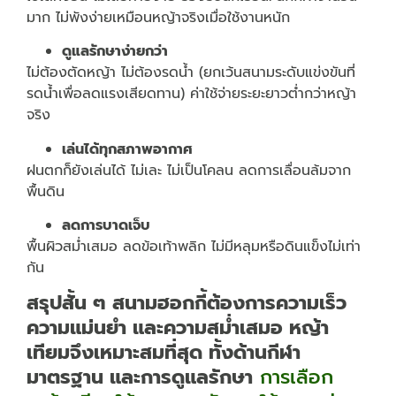
มาก ไม่พังง่ายเหมือนหญ้าจริงเมื่อใช้งานหนัก
ดูแลรักษาง่ายกว่า
ไม่ต้องตัดหญ้า ไม่ต้องรดน้ำ (ยกเว้นสนามระดับแข่งขันที่
รดน้ำเพื่อลดแรงเสียดทาน) ค่าใช้จ่ายระยะยาวต่ำกว่าหญ้า
จริง
เล่นได้ทุกสภาพอากาศ
ฝนตกก็ยังเล่นได้ ไม่เละ ไม่เป็นโคลน ลดการเลื่อนล้มจาก
พื้นดิน
ลดการบาดเจ็บ
พื้นผิวสม่ำเสมอ ลดข้อเท้าพลิก ไม่มีหลุมหรือดินแข็งไม่เท่า
กัน
สรุปสั้น ๆ สนามฮอกกี้ต้องการความเร็ว
ความแม่นยำ และความสม่ำเสมอ หญ้า
เทียมจึงเหมาะสมที่สุด ทั้งด้านกีฬา
มาตรฐาน และการดูแลรักษา
การเลือก