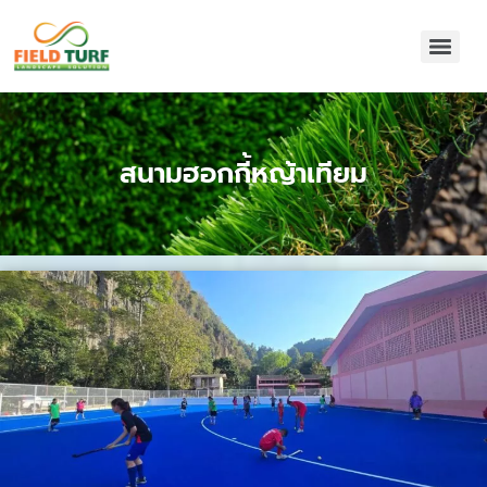
สนามฮอกกี้หญ้าเทียม