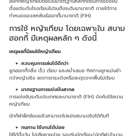
ฮอกกี้หญ้าเทียมถือเป็นมาตรฐานหลักที่ใช้ในการแข่งขัน
ตั้งแต่ระดับโรงเรียนไปจนถึงระดับนานาชาติ ภายใต้การ
กำหนดของสหพันธ์ฮอกกี้นานาชาติ (FIH)
การใช้ หญ้าเทียม โดยเฉพาะใน สนาม
ฮอกกี้ มีเหตุผลหลัก ๆ ดังนี้
เหตุผลที่นิยมใช้หญ้าเทียม
ควบคุมการเล่นได้ดีกว่า
ลูกฮอกกี้กลิ้ง เร็ว เรียบ และสม่ำเสมอ ทิศทางลูกแม่นยำ
กว่าหญ้าจริง ลดการกระเด้งหรือสะดุดจากพื้นไม่เรียบ
มาตรฐานการแข่งขันสากล
การแข่งขันระดับประเทศและนานาชาติ (FIH) บังคับใช้สนาม
หญ้าเทียม
นักกีฬาฝึกซ้อมแล้วสามารถไปแข่งสนามจริงได้ทันที
ทนทาน ใช้งานได้บ่อย
ใช้ได้ทั้งวัน ไม่เสียหายง่าย รองรับนักเรียน/นักกีฬาจำนวน