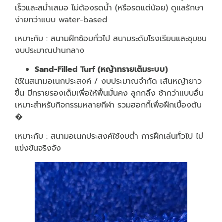
เร็วและสม่ำเสมอ ไม่ต้องรดน้ำ (หรือรดแต่น้อย) ดูแลรักษา
ง่ายกว่าแบบ water-based
เหมาะกับ : สนามฝึกซ้อมทั่วไป สนามระดับโรงเรียนและชุมชน
งบประมาณปานกลาง
Sand-Filled Turf (หญ้าทรายเต็มระบบ)
ใช้ในสนามอเนกประสงค์ / งบประมาณจำกัด เส้นหญ้ายาว
ขึ้น มีทรายรองเต็มเพื่อให้พื้นมั่นคง ลูกกลิ้ง ช้ากว่าแบบอื่น
เหมาะสำหรับกิจกรรมหลายกีฬา รวมฮอกกี้เพื่อฝึกเบื้องต้น
�
เหมาะกับ : สนามอเนกประสงค์ใช้งบต่ำ การฝึกเล่นทั่วไป ไม่
แข่งขันจริงจัง