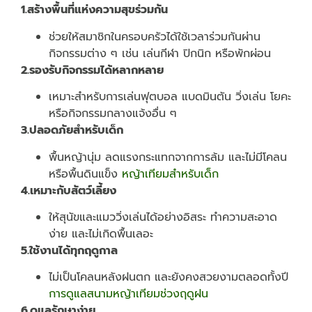
1.สร้างพื้นที่แห่งความสุขร่วมกัน
ช่วยให้สมาชิกในครอบครัวได้ใช้เวลาร่วมกันผ่าน
กิจกรรมต่าง ๆ เช่น เล่นกีฬา ปิกนิก หรือพักผ่อน
2.รองรับกิจกรรมได้หลากหลาย
เหมาะสำหรับการเล่นฟุตบอล แบดมินตัน วิ่งเล่น โยคะ
หรือกิจกรรมกลางแจ้งอื่น ๆ
3.ปลอดภัยสำหรับเด็ก
พื้นหญ้านุ่ม ลดแรงกระแทกจากการล้ม และไม่มีโคลน
หรือพื้นดินแข็ง
หญ้าเทียมสำหรับเด็ก
4.เหมาะกับสัตว์เลี้ยง
ให้สุนัขและแมววิ่งเล่นได้อย่างอิสระ ทำความสะอาด
ง่าย และไม่เกิดพื้นเลอะ
5.ใช้งานได้ทุกฤดูกาล
ไม่เป็นโคลนหลังฝนตก และยังคงสวยงามตลอดทั้งปี
การดูแลสนามหญ้าเทียมช่วงฤดูฝน
6.ดูแลรักษาง่าย